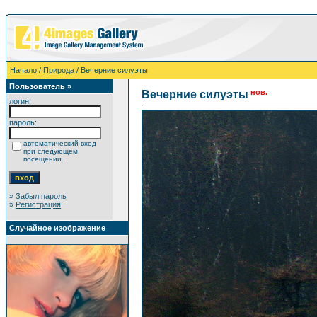
Начало
/
Природа
/ Вечерние силуэты
Пользователь »
нов.
Вечерние силуэты
логин:
пароль:
автоматический вход
при следующем
посещении.
»
Забыл пароль
»
Регистрация
Случайное изображение