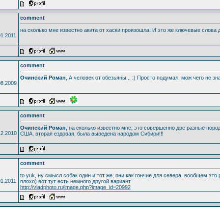
comment
на сколько мне известно акита от хаски произошла. И это же ключевые слова д
01.2011
comment
Очинский Роман
, А человек от обезьяны... :) Просто подумал, мож чего не зн
08.2009
comment
Очинский Роман
, на сколько известно мне, это совершенно две разные поро
12.2010
США, вторая ездовая, была выведена народом Сибири!!!
comment
to yuk, ну смысл собак один и тот же, они как гончие для севера, вообщем это
01.2011
плохо) вот тут есть немного другой вариант
http://vladphoto.ru/image.php?image_id=20992