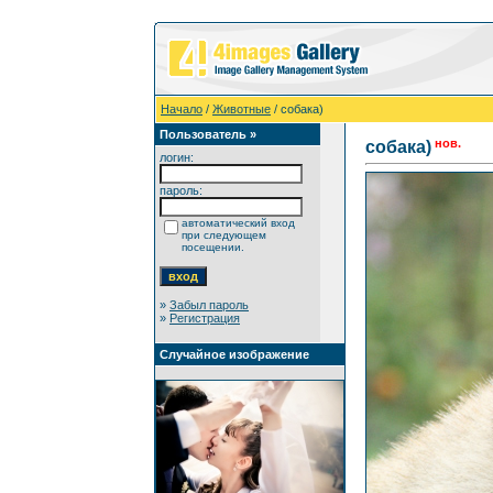
Начало
/
Животные
/ собака)
Пользователь »
нов.
собака)
логин:
пароль:
автоматический вход
при следующем
посещении.
»
Забыл пароль
»
Регистрация
Случайное изображение