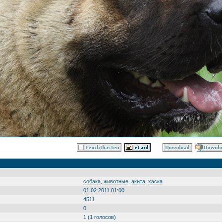
собака
,
животные
,
акита
,
хаска
01.02.2011 01:00
4511
0
1 (1 голосов)