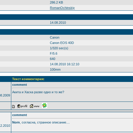
286.2 KB
RomanOchinskiy
14.08.2010
Canon
Canon EOS 40D
1/320 sec(s)
F/5.6
640
14.08.2010 16:12:10
100mm
Текст комментария:
comment
Акита и Хаска разве одно и то же?
08.2009
comment
Norn
, согласна, странное описание....
12.2010