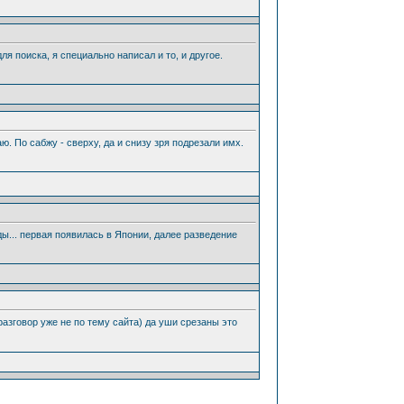
ля поиска, я специально написал и то, и другое.
аю. По сабжу - сверху, да и снизу зря подрезали имх.
ды... первая появилась в Японии, далее разведение
 разговор уже не по тему сайта) да уши срезаны это