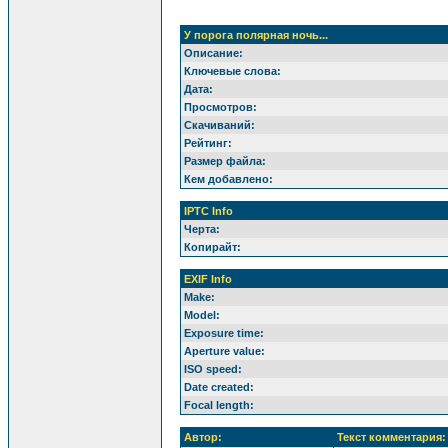
У порога полярная ночь...
Описание:
Ключевые слова:
Дата:
Просмотров:
Скачиваний:
Рейтинг:
Размер файла:
Кем добавлено:
IPTC Info
Черта:
Копирайт:
EXIF Info
Make:
Model:
Exposure time:
Aperture value:
ISO speed:
Date created:
Focal length:
Автор:
Текст комментария: