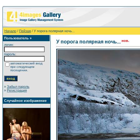
Начало
/
Пейзаж
/ У порога полярная ночь...
Пользователь »
нов.
У порога полярная ночь...
логин:
пароль:
автоматический вход
при следующем
посещении.
»
Забыл пароль
»
Регистрация
Случайное изображение