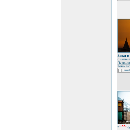
Закат в
(
Luorave
Путеше
Коммент
нов.
*
(