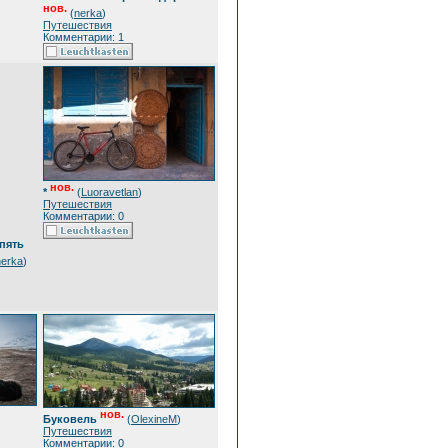
нов.
(
nerka
)
Путешествия
Комментарии: 1
нов.
*
(
Luoravetlan
)
Путешествия
Комментарии: 0
опять
nerka
)
нов.
Буковель
(
OlexineM
)
Путешествия
Комментарии: 0