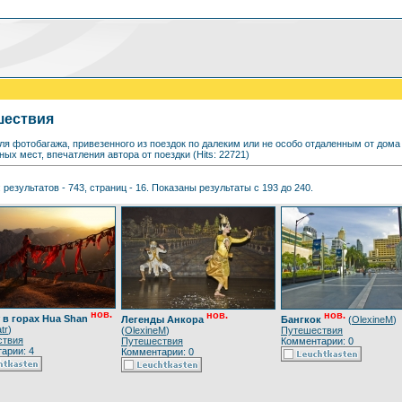
шествия
ля фотобагажа, привезенного из поездок по далеким или не особо отдаленным от до
ых мест, впечатления автора от поездки (Hits: 22721)
 результатов - 743, страниц - 16. Показаны результаты с 193 до 240.
нов.
нов.
нов.
 в горах Hua Shan
Легенды Анкора
Бангкок
(
OlexineM
)
tr
)
(
OlexineM
)
Путешествия
ствия
Путешествия
Комментарии: 0
арии: 4
Комментарии: 0