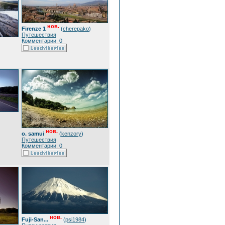
нов.
Firenze 1
(
cherepako
)
Путешествия
Комментарии: 0
нов.
o. samui
(
kenzory
)
Путешествия
Комментарии: 0
нов.
Fuji-San...
(
psi1984
)