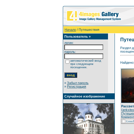
Начало
/ Путешествия
Пользователь »
Путе
логин:
Раздел д
посещенн
пароль:
автоматический вход
Найдено:
при следующем
посещении.
»
Забыл пароль
»
Регистрация
Случайное изображение
Рассвет
(
ankxitea
Путеше
Коммент