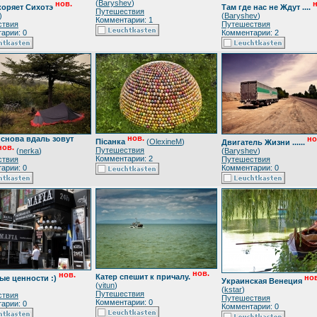
(
Baryshev
)
нов.
н
коряет Сихотэ
Там где нас не Ждут ....
Путешествия
)
(
Baryshev
)
Комментарии: 1
ствия
Путешествия
арии: 0
Комментарии: 2
нов.
снова вдаль зовут
но
Пiсанка
(
OlexineM
)
Двигатель Жизни ......
нов.
Путешествия
(
nerka
)
(
Baryshev
)
Комментарии: 2
ствия
Путешествия
арии: 0
Комментарии: 0
нов.
нов.
Катер спешит к причалу.
нов
ые ценности :)
Украинская Венеция
(
vitun
)
(
kstar
)
Путешествия
ствия
Путешествия
Комментарии: 0
арии: 0
Комментарии: 0