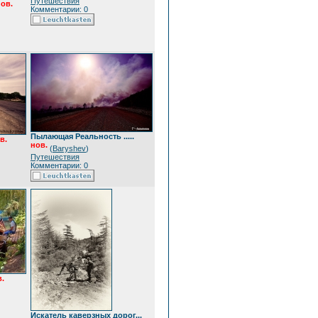
Путешествия
ов.
Комментарии: 0
Пылающая Реальность .....
в.
нов.
(
Baryshev
)
Путешествия
Комментарии: 0
.
Искатель каверзных дорог...