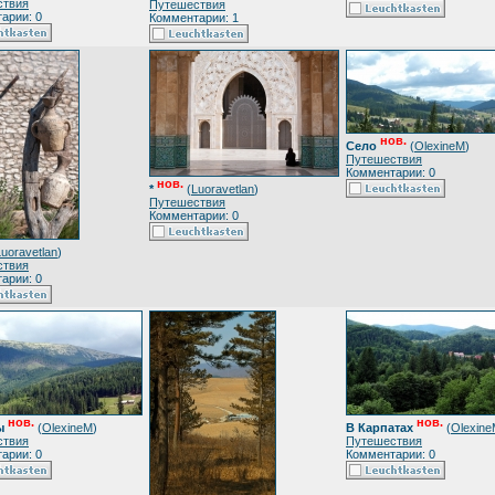
ствия
Путешествия
арии: 0
Комментарии: 1
нов.
Село
(
OlexineM
)
Путешествия
Комментарии: 0
нов.
*
(
Luoravetlan
)
Путешествия
Комментарии: 0
Luoravetlan
)
ствия
арии: 0
нов.
нов.
ы
(
OlexineM
)
В Карпатах
(
Olexin
ствия
Путешествия
арии: 0
Комментарии: 0