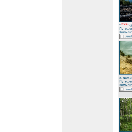
нов.
*
(
Путеше
Коммент
o. samu
Путеше
Коммент