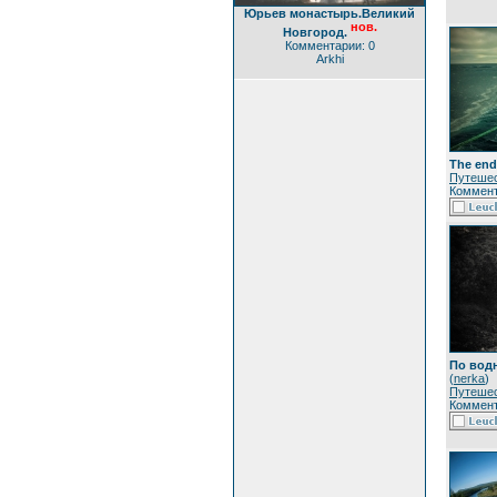
Юрьев монастырь.Великий
нов.
Новгород.
Комментарии: 0
Arkhi
The end
Путеше
Коммент
По водн
(
nerka
)
Путеше
Коммент