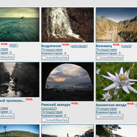
нов.
нов.
нов.
(
REF
)
Бодрячком!
(
ankxiteatr
)
Вачкажец
(
rownt
)
ствия
Путешествия
Путешествия
арии: 0
Комментарии: 4
Комментарии: 3
нов.
ой тропинке...
нов.
нов.
Римский акведук
Аршанская звезда
(
ствия
(
socrat12
)
Путешествия
арии: 2
Путешествия
Комментарии: 4
Комментарии: 0