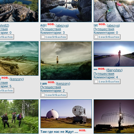
нов.
нов.
john82
)
#@!
(
abezya
)
!#!
(
abezya
)
ствия
Путешествия
Путешествия
арии: 0
Комментарии: 3
Комментарии: 0
нов.
***
(
Baryshev
)
Путешествия
Комментарии: 4
нов.
i
(
kenzory
)
нов.
ствия
i am
(
kenzory
)
арии: 5
Путешествия
Комментарии: 2
нов.
Там где нас не Ждут ....