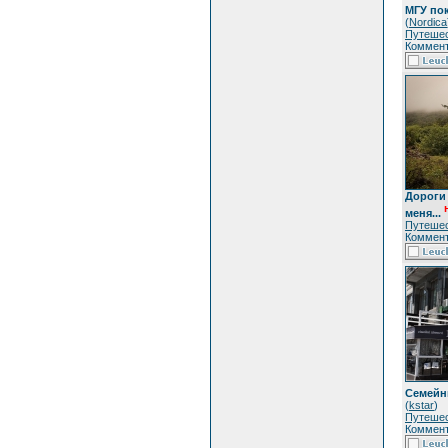
МГУ по
(
Nordica
Путеше
Коммент
Дороги 
меня...
Путеше
Коммент
Семейн
(
kstar
)
Путеше
Коммент