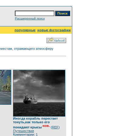
Расширенный поиск
популярные
новые фотографии
ма местам, отражающего атмосферу
Иногда корабль перестает
тонуть,как только его
нов.
покидают крысы
(
REF
)
Путешествия
Комментарии: 1