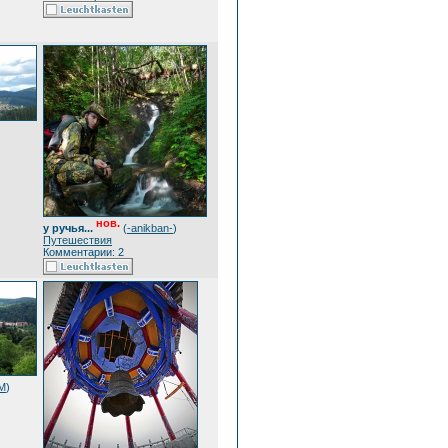
нов.
у ручья...
(
-anikban-
)
Путешествия
Комментарии: 2
eM
)