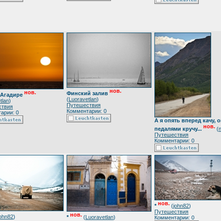
нов.
нов.
Финский залив
 Агадире
(
Luoravetlan
)
tlan
)
Путешествия
ствия
Комментарии: 0
арии: 0
А я опять вперед качу, 
нов.
педалями кручу...
(
Путешествия
Комментарии: 0
нов.
*
(
john82
)
Путешествия
нов.
john82
)
*
(
Luoravetlan
)
Комментарии: 0