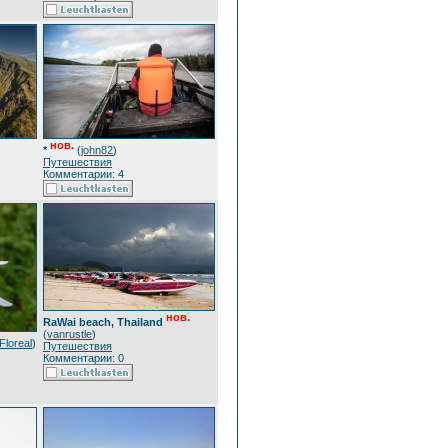
нов.
*
(
john82
)
Путешествия
Комментарии: 4
нов.
RaWai beach, Thailand
(
vanrustle
)
Floreal
)
Путешествия
Комментарии: 0