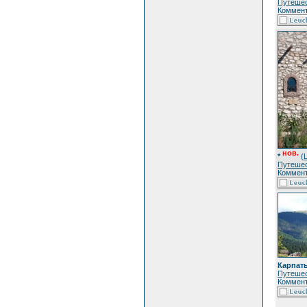
Путеше
Коммент
нов.
*
(
Путеше
Коммент
Карпат
Путеше
Коммент